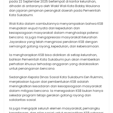
pada 22 September 2025 bertempat di kantor kelurahan,
dihadiri di antaranya oleh Wakil Wali Kota Bobby Maulana
dan jajaran pimpinan perangkat daerah pada Pemerintah
Kota Sukabumi.
Wali Kota dalam sambutannya menyampaikan bahwa KSB
merupakan wujud nyata dari kepedulian dan
kesiapsiagaan masyarakat dalam menghadapi potensi
bencana. Ia juga mengapresiasi masyarakat Kelurahan
Jayaraksa yang telah menginiasi pendirian KSB dengan
semangat gotong royong, kepedulian, dan kebersamaan.
Ia mengharapkan KSB bisa didirikan di setiap kelurahan,
bahkan Pemerintah Kota Sukabumi pun akan memberikan
perhatian khusus terhadap anggaran yang dialokasikan
untuk penanganan bencana.
Sedangkan Kepala Dinas Sosial Kota Sukabumi Een Rukmini,
menjelaskan tujuan dari pembentukan KSB adalah
meningkatkan kesadaran dan kesiapsiagaan masyarakat
dalam mitigasi bencana. Ia menegaskan KSB bukan hanya
sekedar program tetapi gerakan gotong royong dan
solidaritas sosial.
Ia juga mengajak seluruh elemen masyarakat, pemangku
kepentingan, dan pilar sosial untuk menjadikan KSB sebagai