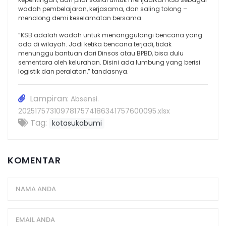
wadah pembelajaran, kerjasama, dan saling tolong –
menolong demi keselamatan bersama.
“KSB adalah wadah untuk menanggulangi bencana yang
ada di wilayah. Jadi ketika bencana terjadi, tidak
menunggu bantuan dari Dinsos atau BPBD, bisa dulu
sementara oleh kelurahan. Disini ada lumbung yang berisi
logistik dan peralatan,” tandasnya.
Lampiran:
Absensi.
2025175731097817574186341757600095.xlsx
Tag:
kotasukabumi
KOMENTAR